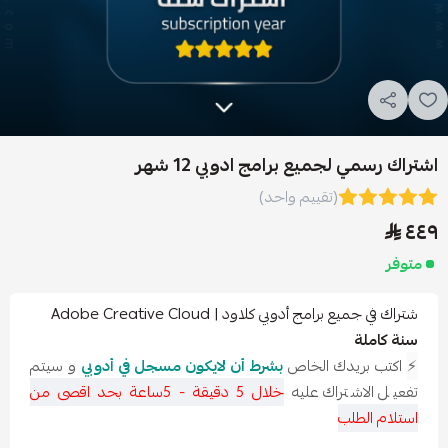
لجميع برامج ادوبي 12 شهر
(تقييم واحد)
رامج أدوبي كلاود | Adobe Creative Cloud
ة
ريدك الخاص
بشرط أن لايكون مسجل في أدوبي
و سيتم
اشتراك عليه
خلال 5 دقيقة - 5ساعة بحد اقصى من
طلب