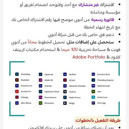
اك
غير متشارك
مع أحد ولايوجد انضمام لفريق أو
ماشابه
 رسمية
من أدوبي موضح فيها رقم الاشتراك الخاص بك
نتهاء الخطة
ني خاص بك من قبل شركة أدوبي
 على إضافات مثل
: تحميل الخطوط
مجاناً
من أدوبي
ساحة تخزينية
100 جيجا
& استخدام مكتبات كرييتف
Adobe Portfoli
فعيل بالخطوات:
 تصلك رسالة من أدوبي على بريدك الالكتروني