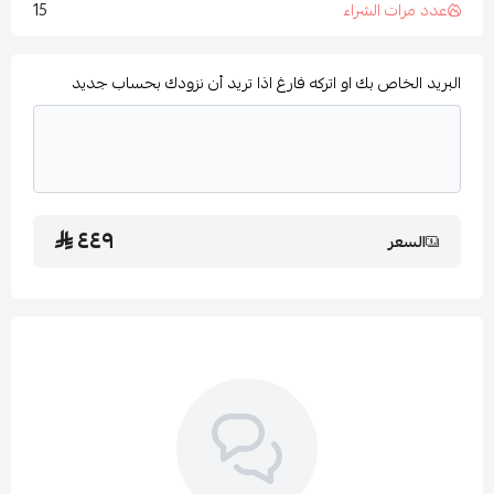
15
ت الشراء
اص بك او اتركه فارغ اذا تريد أن نزودك بحساب جديد
٤٤٩
ر