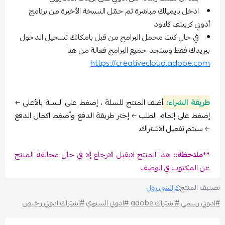
ايميلك مباشرة ثم حمّل النسخة الأخيرة من برنامج
تف كلاود
ل كنت محمل البرامج من قبل بامكانك تسجيل الدخول
ط وستجد جميع البرامج فعالة من هنا
https://creativecloud.ad
راء:
أضف المنتج للسلة ، إضغط على السلة بالأعلى
←
 إتمام الطلب
←
إختر طريقة الدفع وأضغط اكمال الدفع
عيل الاشتراك.
::
هذا المنتج لايقبل الارجاع إلا في حال مخالفة المنتج
وب في الوصف
كرانشي رول
#اشتراك adobe
#ادوبي السنوي
#اشتراك ادوبي رخيص