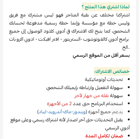
ري هذا المنتج ؟
 مختلف عن بقية المتاجر فهو ليس مشترك مع فريق
ة مع مؤسسة وإنما خطة رسمية مدفوعة لحسابك
ما يتيح لك الاشتراك في أدوبي كلاود الوصول إلى جميع
بي كالفوتوشوب -الستريتور - افتر افيكت - ادوبي اكروبات
 من الموقع الرسمي
اشتراك:
ت أوتوماتيكية
التفعيل وارتباطه بإيميلك الشخصي
ة
نقله من جهاز لآخر
ام البرنامج حتى عدد
2 من الأجهزة
جميع أجهزة (
ويندوز-ماك-أندرويد-ايباد
)
لتحديثات حتى آخر اصدار لأنه اشتراك رسمي وعلى موقع
سمي
لكامل المدة