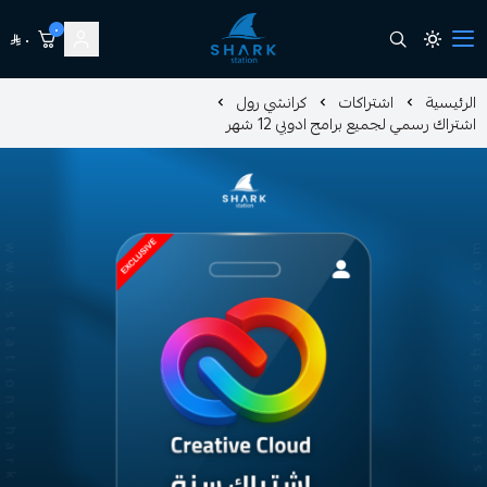
٠
٠
station shark
اشتراكات
كرانشي رول
يع برامج ادوبي 12 شهر