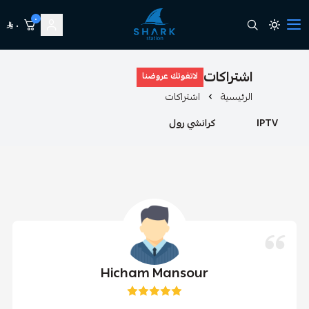
٠
٠
station shark
شتراكات
لاتفوتك عروضنا
لرئيسية
اشتراكات
كرانشي رول
Hicham Mansour