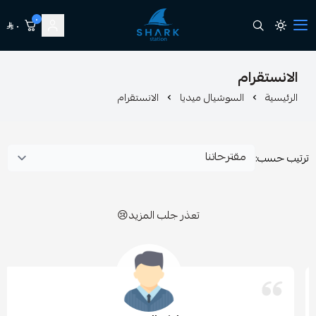
٠
٠
station shark
ام
السوشيال ميديا
الانستقرام
تعذر جلب المزيد😢