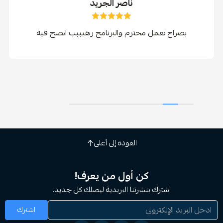
ناصر الجريد
راح تعمل محترم والبرنامج رهيببب انصح فيه
العودة إلى أعلى
كن أول من يعرف!
اشترك بنشرتنا البريدية ليصلك كل جديد.
اشترك