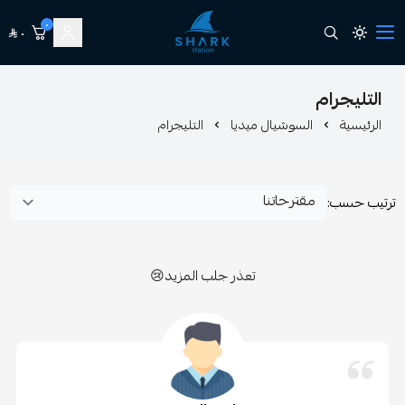
٠
٠
station shark
م
السوشيال ميديا
التليجرام
تعذر جلب المزيد😢