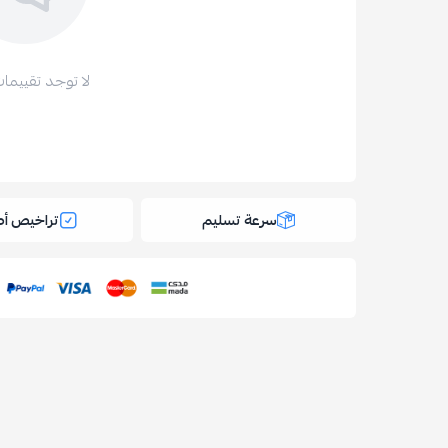
لا توجد تقييمات
سرعة تسليم
تراخيص أص