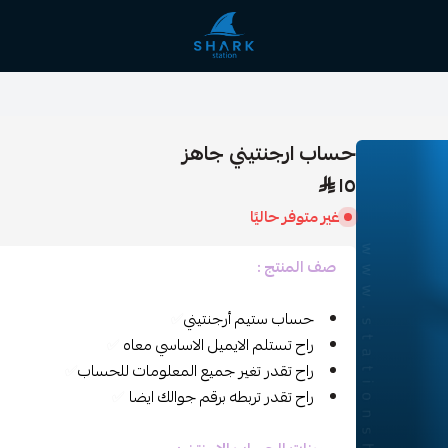
station shark
حساب ارجنتيني جاهز
١٥
غير متوفر حاليًا
صف المنتج :
حساب ستيم أرجنتيني
✅
راح تستلم الايميل الاساسي معاه
✅
راح تقدر تغير جميع المعلومات للحساب
✅
راح تقدر تربطه برقم جوالك ايضا
✅