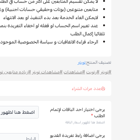
لا يمكن تقسيم المتابعين على اكثر من حساب في الطلب
متابعين متنوعين (بوتات وحقيقي حسابات اجنبية) وغي
لايمكن الغاء الخدمة بعد بدء التنفيذ او بعد الانتهاء
عند تغيير اسم الحساب او قفله او اخفاء التغريدة بنمط
تلقائيا إكمال الطلب
الرجاء قراءة الاتفاقيات و سياسة الخصوصية الموجود
تصنيف المنتج:
تويتر
#تويتر
#رتويت
#مشاهدات
#مشاهدات تويتر
#زياده متابعين توي
عدد مرات الشراء
يرجى اختيار احد الباقات لإتمام
الطلب
*
اضغط هنا لظهور اسعار الباقة
يرجى اضافة رابط تغريدة الفديو