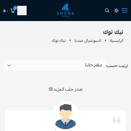
٠
٠
station shark
ك
السوشيال ميديا
تيك توك
تعذر جلب المزيد😢